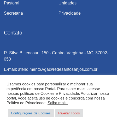
Pastoral
Unidades
Secretaria
Privacidade
Contato
R. Silva Bittencourt, 150 - Centro, Varginha - MG, 37002-
R.
050
0
E-mail: atendimento.vga@redesantosanjos.com.br
E
E-mail: encarregado.lgpd@redesantosanjos.com.br
E
Usamos cookies para personalizar e melhorar sua
experiência em nosso Portal. Para saber mais, acesse
Telefone: (35) 3221-5667
Te
nossas políticas de Cookies e Privacidade. Ao utilizar nosso
portal, você aceita uso de cookies e concorda com nossa
Política de Privacidade.
Saiba mais.
Configurações de Cookies
Rejeitar Todos
Varginha | Colégio Santos Anjos