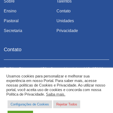
Sobre
Talentos
Ensino
Contato
Pastoral
Unidades
Secretaria
Privacidade
Contato
R. Silva Bittencourt, 150 - Centro, Varginha - MG, 37002-
R.
050
0
Usamos cookies para personalizar e melhorar sua
experiência em nosso Portal. Para saber mais, acesse
E-mail: atendimento.vga@redesantosanjos.com.br
E
nossas políticas de Cookies e Privacidade. Ao utilizar nosso
portal, você aceita uso de cookies e concorda com nossa
Política de Privacidade.
Saiba mais.
E-mail: encarregado.lgpd@redesantosanjos.com.br
E
Telefone: (35) 3221-5667
Te
Configurações de Cookies
Rejeitar Todos